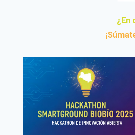
¿En 
¡Súmate