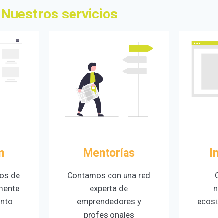
Nuestros servicios
n
Mentorías
I
os de
Contamos con una red
 mente
experta de
n
ento
emprendedores y
ecosi
profesionales