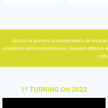
Somos la primera preaceleradora de educación
educación técnico-profesional. Nuestro objetivo 
comu
1º TURNING ON 2022