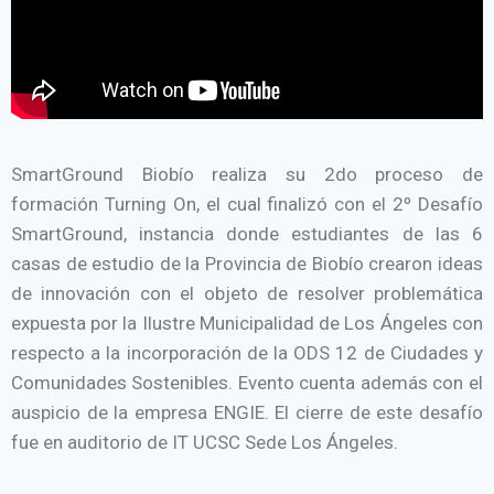
SmartGround Biobío realiza su 2do proceso de
formación Turning On, el cual finalizó con el 2º Desafío
SmartGround, instancia donde estudiantes de las 6
casas de estudio de la Provincia de Biobío crearon ideas
de innovación con el objeto de resolver problemática
expuesta por la Ilustre Municipalidad de Los Ángeles con
respecto a la incorporación de la ODS 12 de Ciudades y
Comunidades Sostenibles. Evento cuenta además con el
auspicio de la empresa ENGIE. El cierre de este desafío
fue en auditorio de IT UCSC Sede Los Ángeles.